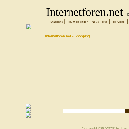
Internetforen.net
- D
|
|
|
|
Startseite
Forum eintragen
Neue Foren
Top Klicks
Internetforen.net
» Shopping
Copyright 2007-
2026 by
Inter